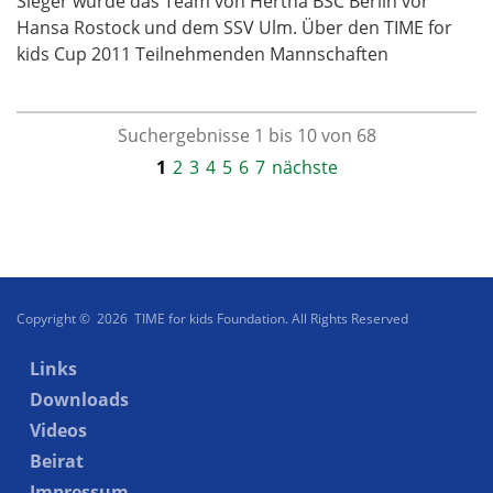
Sieger wurde das Team von Hertha BSC Berlin vor
Hansa Rostock und dem SSV Ulm. Über den TIME for
kids Cup 2011 Teilnehmenden Mannschaften
Suchergebnisse 1 bis 10 von 68
1
2
3
4
5
6
7
nächste
Copyright © 2026 TIME for kids Foundation. All Rights Reserved
Links
Downloads
Videos
Beirat
Impressum