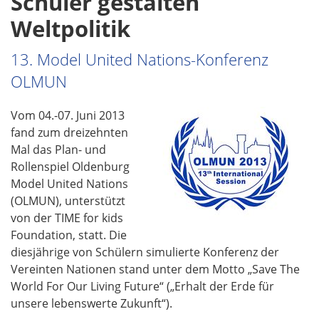
Schüler gestalten
o
Weltpolitik
n
13. Model United Nations-Konferenz
OLMUN
Vom 04.-07. Juni 2013
fand zum dreizehnten
Mal das Plan- und
Rollenspiel Oldenburg
Model United Nations
(OLMUN), unterstützt
von der TIME for kids
Foundation, statt. Die
diesjährige von Schülern simulierte Konferenz der
Vereinten Nationen stand unter dem Motto „Save The
World For Our Living Future“ („Erhalt der Erde für
unsere lebenswerte Zukunft“).