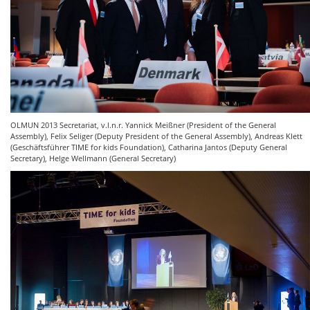
OLMUN 2013 Secretariat, v.l.n.r. Yannick Meißner (President of the General
Assembly), Felix Seliger (Deputy President of the General Assembly), Andreas Klett
(Geschäftsführer TIME for kids Foundation), Catharina Jantos (Deputy General
Secretary), Helge Wellmann (General Secretary)