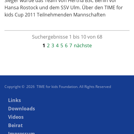
Sieger wurde das Team von Hertha BSC Berlin vor
Hansa Rostock und dem SSV Ulm. Über den TIME for
kids Cup 2011 Teilnehmenden Mannschaften
Suchergebnisse 1 bis 10 von 68
1
2
3
4
5
6
7
nächste
Copyright © 2026 TIME for kids Foundation. All Rights Reserved
Links
Downloads
Videos
Beirat
Impressum