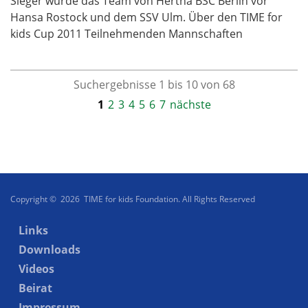
Sieger wurde das Team von Hertha BSC Berlin vor
Hansa Rostock und dem SSV Ulm. Über den TIME for
kids Cup 2011 Teilnehmenden Mannschaften
Suchergebnisse 1 bis 10 von 68
1
2
3
4
5
6
7
nächste
Copyright © 2026 TIME for kids Foundation. All Rights Reserved
Links
Downloads
Videos
Beirat
Impressum