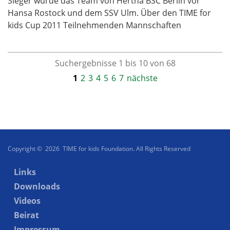
Sieger wurde das Team von Hertha BSC Berlin vor
Hansa Rostock und dem SSV Ulm. Über den TIME for
kids Cup 2011 Teilnehmenden Mannschaften
Suchergebnisse 1 bis 10 von 68
1
2
3
4
5
6
7
nächste
Copyright © 2026 TIME for kids Foundation. All Rights Reserved
Links
Downloads
Videos
Beirat
Impressum