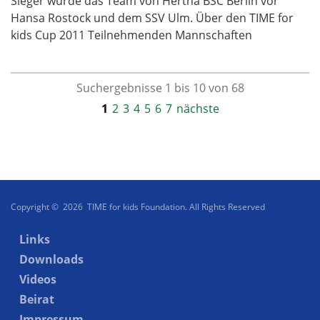
Sieger wurde das Team von Hertha BSC Berlin vor
Hansa Rostock und dem SSV Ulm. Über den TIME for
kids Cup 2011 Teilnehmenden Mannschaften
Suchergebnisse 1 bis 10 von 68
1
2
3
4
5
6
7
nächste
Copyright © 2026 TIME for kids Foundation. All Rights Reserved
Links
Downloads
Videos
Beirat
Impressum