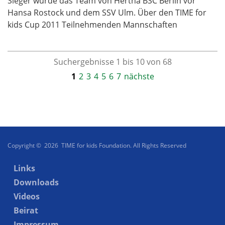
Sieger wurde das Team von Hertha BSC Berlin vor
Hansa Rostock und dem SSV Ulm. Über den TIME for
kids Cup 2011 Teilnehmenden Mannschaften
Suchergebnisse 1 bis 10 von 68
1
2
3
4
5
6
7
nächste
Copyright © 2026 TIME for kids Foundation. All Rights Reserved
Links
Downloads
Videos
Beirat
Impressum