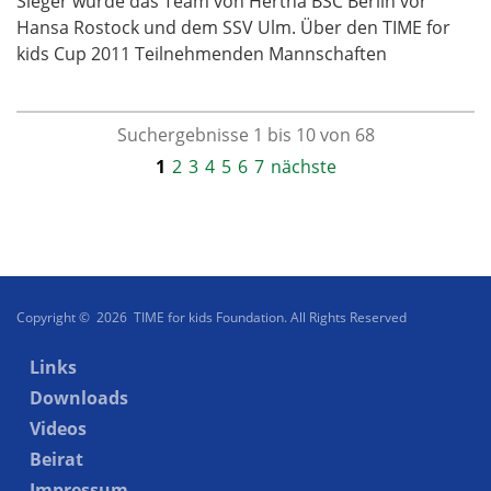
Sieger wurde das Team von Hertha BSC Berlin vor
Hansa Rostock und dem SSV Ulm. Über den TIME for
kids Cup 2011 Teilnehmenden Mannschaften
Suchergebnisse 1 bis 10 von 68
1
2
3
4
5
6
7
nächste
Copyright © 2026 TIME for kids Foundation. All Rights Reserved
Links
Downloads
Videos
Beirat
Impressum