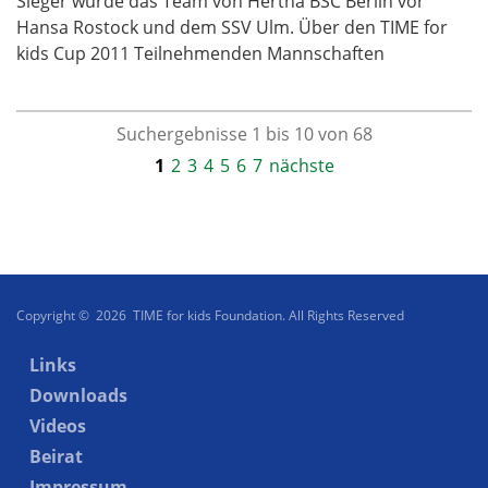
Sieger wurde das Team von Hertha BSC Berlin vor
Hansa Rostock und dem SSV Ulm. Über den TIME for
kids Cup 2011 Teilnehmenden Mannschaften
Suchergebnisse 1 bis 10 von 68
1
2
3
4
5
6
7
nächste
Copyright © 2026 TIME for kids Foundation. All Rights Reserved
Links
Downloads
Videos
Beirat
Impressum