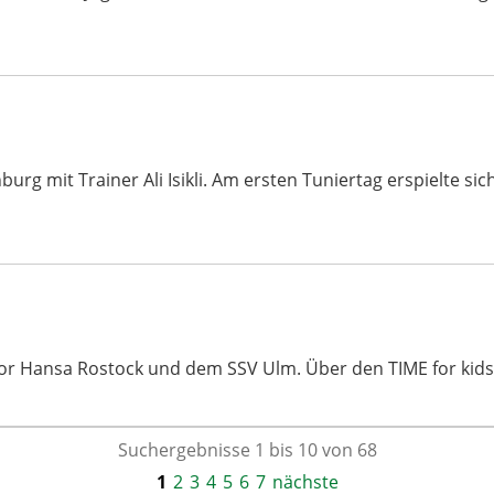
urg mit Trainer Ali Isikli. Am ersten Tuniertag erspielte s
vor Hansa Rostock und dem SSV Ulm. Über den TIME for ki
Suchergebnisse 1 bis 10 von 68
1
2
3
4
5
6
7
nächste