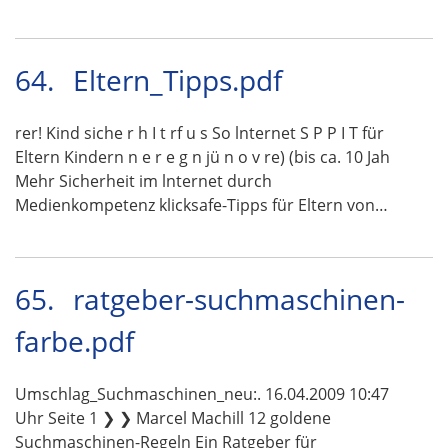
64.
Eltern_Tipps.pdf
rer! Kind siche r h I t rf u s So lnternet S P P I T für
Eltern Kindern n e r e g n jü n o v re) (bis ca. 10 Jah
Mehr Sicherheit im lnternet durch
Medienkompetenz klicksafe-Tipps für Eltern von…
65.
ratgeber-suchmaschinen-
farbe.pdf
Umschlag_Suchmaschinen_neu:. 16.04.2009 10:47
Uhr Seite 1 ❯ ❯ Marcel Machill 12 goldene
Suchmaschinen-Regeln Ein Ratgeber für