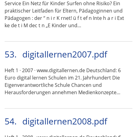
Service Ein Netz für Kinder Surfen ohne Risiko? Ein
praktischer Leitfaden für Eltern, Pädagoginnen und
Pädagogen : der “ n i r K rnet! ü f t ef n Inte h a r i Ext
ke de t i M dec t n „E Kinder und…
53.
digitallernen2007.pdf
Heft 1 · 2007 · www.digitallernen.de Deutschland: 6
Euro digital lernen Schulen im 21. Jahrhundert Die
Eigenverantwortliche Schule Chancen und
Herausforderungen annehmen Medienkonzepte…
54.
digitallernen2008.pdf