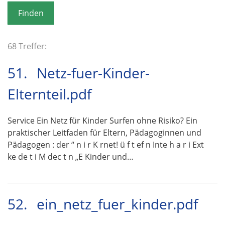
o
n
68 Treffer:
51.
Netz-fuer-Kinder-
Elternteil.pdf
Service Ein Netz für Kinder Surfen ohne Risiko? Ein
praktischer Leitfaden für Eltern, Pädagoginnen und
Pädagogen : der “ n i r K rnet! ü f t ef n Inte h a r i Ext
ke de t i M dec t n „E Kinder und…
52.
ein_netz_fuer_kinder.pdf