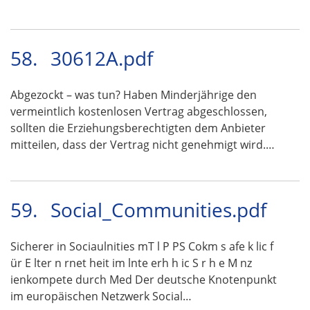
58.
30612A.pdf
Abgezockt – was tun? Haben Minderjährige den
vermeintlich kostenlosen Vertrag abgeschlossen,
sollten die Erziehungsberechtigten dem Anbieter
mitteilen, dass der Vertrag nicht genehmigt wird.…
59.
Social_Communities.pdf
Sicherer in Sociaulnities mT l P PS Cokm s afe k lic f
ür E lter n rnet heit im lnte erh h ic S r h e M nz
ienkompete durch Med Der deutsche Knotenpunkt
im europäischen Netzwerk Social…