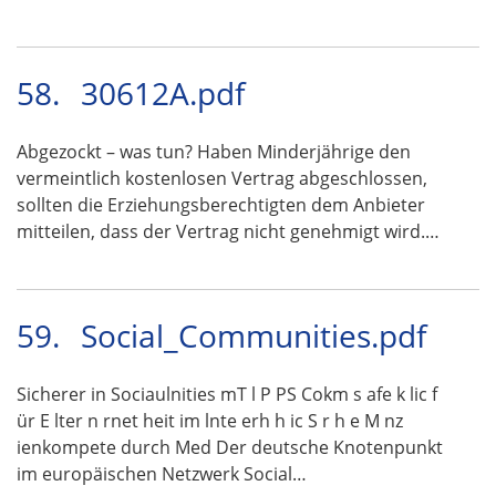
58.
30612A.pdf
Abgezockt – was tun? Haben Minderjährige den
vermeintlich kostenlosen Vertrag abgeschlossen,
sollten die Erziehungsberechtigten dem Anbieter
mitteilen, dass der Vertrag nicht genehmigt wird.…
59.
Social_Communities.pdf
Sicherer in Sociaulnities mT l P PS Cokm s afe k lic f
ür E lter n rnet heit im lnte erh h ic S r h e M nz
ienkompete durch Med Der deutsche Knotenpunkt
im europäischen Netzwerk Social…