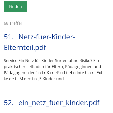
o
n
68 Treffer:
51.
Netz-fuer-Kinder-
Elternteil.pdf
Service Ein Netz für Kinder Surfen ohne Risiko? Ein
praktischer Leitfaden für Eltern, Pädagoginnen und
Pädagogen : der “ n i r K rnet! ü f t ef n Inte h a r i Ext
ke de t i M dec t n „E Kinder und…
52.
ein_netz_fuer_kinder.pdf