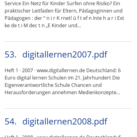
Service Ein Netz für Kinder Surfen ohne Risiko? Ein
praktischer Leitfaden für Eltern, Pädagoginnen und
Pädagogen : der “ n i r K rnet! ü f t ef n Inte h a r i Ext
ke de t i M dec t n „E Kinder und…
53.
digitallernen2007.pdf
Heft 1 · 2007 · www.digitallernen.de Deutschland: 6
Euro digital lernen Schulen im 21. Jahrhundert Die
Eigenverantwortliche Schule Chancen und
Herausforderungen annehmen Medienkonzepte…
54.
digitallernen2008.pdf