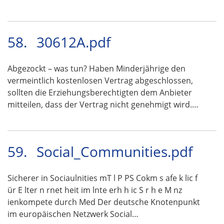
58.
30612A.pdf
Abgezockt – was tun? Haben Minderjährige den
vermeintlich kostenlosen Vertrag abgeschlossen,
sollten die Erziehungsberechtigten dem Anbieter
mitteilen, dass der Vertrag nicht genehmigt wird.…
59.
Social_Communities.pdf
Sicherer in Sociaulnities mT l P PS Cokm s afe k lic f
ür E lter n rnet heit im lnte erh h ic S r h e M nz
ienkompete durch Med Der deutsche Knotenpunkt
im europäischen Netzwerk Social…