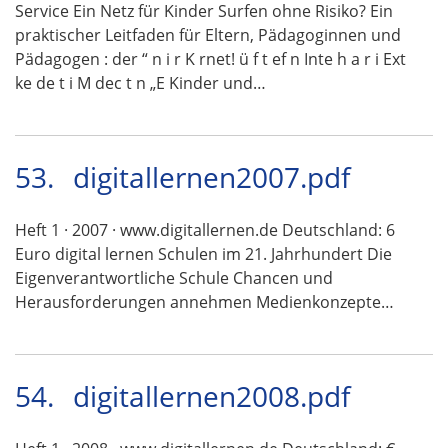
Service Ein Netz für Kinder Surfen ohne Risiko? Ein
praktischer Leitfaden für Eltern, Pädagoginnen und
Pädagogen : der “ n i r K rnet! ü f t ef n Inte h a r i Ext
ke de t i M dec t n „E Kinder und…
53.
digitallernen2007.pdf
Heft 1 · 2007 · www.digitallernen.de Deutschland: 6
Euro digital lernen Schulen im 21. Jahrhundert Die
Eigenverantwortliche Schule Chancen und
Herausforderungen annehmen Medienkonzepte…
54.
digitallernen2008.pdf