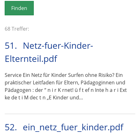
o
n
68 Treffer:
51.
Netz-fuer-Kinder-
Elternteil.pdf
Service Ein Netz für Kinder Surfen ohne Risiko? Ein
praktischer Leitfaden für Eltern, Pädagoginnen und
Pädagogen : der “ n i r K rnet! ü f t ef n Inte h a r i Ext
ke de t i M dec t n „E Kinder und…
52.
ein_netz_fuer_kinder.pdf