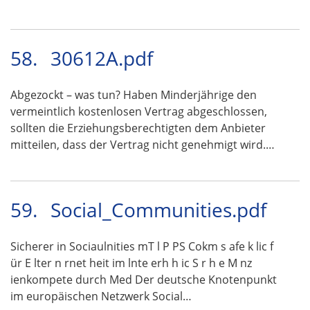
58.
30612A.pdf
Abgezockt – was tun? Haben Minderjährige den
vermeintlich kostenlosen Vertrag abgeschlossen,
sollten die Erziehungsberechtigten dem Anbieter
mitteilen, dass der Vertrag nicht genehmigt wird.…
59.
Social_Communities.pdf
Sicherer in Sociaulnities mT l P PS Cokm s afe k lic f
ür E lter n rnet heit im lnte erh h ic S r h e M nz
ienkompete durch Med Der deutsche Knotenpunkt
im europäischen Netzwerk Social…