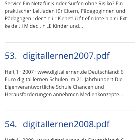
Service Ein Netz für Kinder Surfen ohne Risiko? Ein
praktischer Leitfaden für Eltern, Pädagoginnen und
Pädagogen : der “ n i r K rnet! ü f t ef n Inte h a r i Ext
ke de t i M dec t n „E Kinder und…
53.
digitallernen2007.pdf
Heft 1 · 2007 · www.digitallernen.de Deutschland: 6
Euro digital lernen Schulen im 21. Jahrhundert Die
Eigenverantwortliche Schule Chancen und
Herausforderungen annehmen Medienkonzepte…
54.
digitallernen2008.pdf