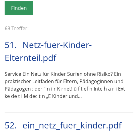
o
n
68 Treffer:
51.
Netz-fuer-Kinder-
Elternteil.pdf
Service Ein Netz für Kinder Surfen ohne Risiko? Ein
praktischer Leitfaden für Eltern, Pädagoginnen und
Pädagogen : der “ n i r K rnet! ü f t ef n Inte h a r i Ext
ke de t i M dec t n „E Kinder und…
52.
ein_netz_fuer_kinder.pdf