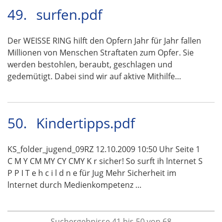
49.
surfen.pdf
Der WEISSE RING hilft den Opfern Jahr für Jahr fallen
Millionen von Menschen Straftaten zum Opfer. Sie
werden bestohlen, beraubt, geschlagen und
gedemütigt. Dabei sind wir auf aktive Mithilfe…
50.
Kindertipps.pdf
KS_folder_jugend_09RZ 12.10.2009 10:50 Uhr Seite 1
C M Y CM MY CY CMY K r sicher! So surft ih lnternet S
P P I T e h c i l d n e für Jug Mehr Sicherheit im
lnternet durch Medienkompetenz …
Suchergebnisse 41 bis 50 von 68