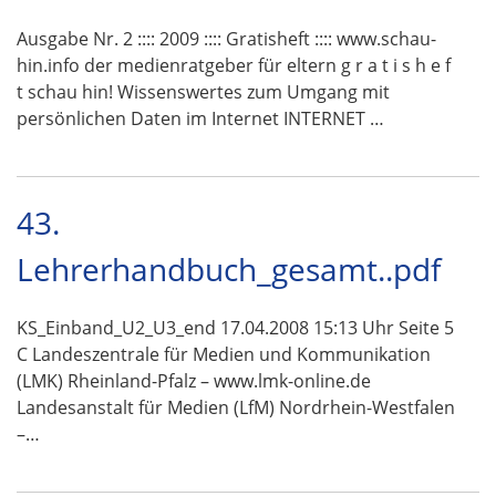
Ausgabe Nr. 2 :::: 2009 :::: Gratisheft :::: www.schau-
hin.info der medienratgeber für eltern g r a t i s h e f
t schau hin! Wissenswertes zum Umgang mit
persönlichen Daten im Internet INTERNET …
43.
Lehrerhandbuch_gesamt..pdf
KS_Einband_U2_U3_end 17.04.2008 15:13 Uhr Seite 5
C Landeszentrale für Medien und Kommunikation
(LMK) Rheinland-Pfalz – www.lmk-online.de
Landesanstalt für Medien (LfM) Nordrhein-Westfalen
–…