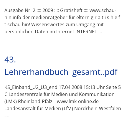
Ausgabe Nr. 2 :::: 2009 :::: Gratisheft :::: www.schau-
hin.info der medienratgeber für eltern g r a t i s h e f
t schau hin! Wissenswertes zum Umgang mit
persönlichen Daten im Internet INTERNET …
43.
Lehrerhandbuch_gesamt..pdf
KS_Einband_U2_U3_end 17.04.2008 15:13 Uhr Seite 5
C Landeszentrale für Medien und Kommunikation
(LMK) Rheinland-Pfalz – www.lmk-online.de
Landesanstalt für Medien (LfM) Nordrhein-Westfalen
–…