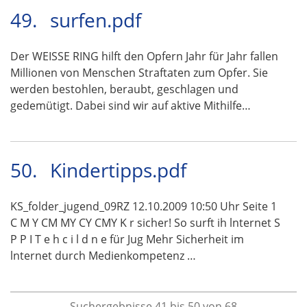
49.
surfen.pdf
Der WEISSE RING hilft den Opfern Jahr für Jahr fallen
Millionen von Menschen Straftaten zum Opfer. Sie
werden bestohlen, beraubt, geschlagen und
gedemütigt. Dabei sind wir auf aktive Mithilfe…
50.
Kindertipps.pdf
KS_folder_jugend_09RZ 12.10.2009 10:50 Uhr Seite 1
C M Y CM MY CY CMY K r sicher! So surft ih lnternet S
P P I T e h c i l d n e für Jug Mehr Sicherheit im
lnternet durch Medienkompetenz …
Suchergebnisse 41 bis 50 von 68