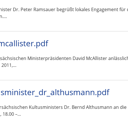
ister Dr. Peter Ramsauer begrüßt lokales Engagement für 
in.…
allister.pdf
rsächsischen Ministerpräsidenten David McAllister anlässli
i 2011,…
sminister_dr_althusmann.pdf
ersächsischen Kultusministers Dr. Bernd Althusmann an die
, 18.00 –…