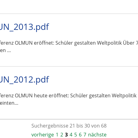
UN_2013.pdf
erenz OLMUN eröffnet: Schüler gestalten Weltpolitik Über 7
nen …
UN_2012.pdf
erenz OLMUN heute eröffnet: Schüler gestalten Weltpolitik
reinten…
Suchergebnisse 21 bis 30 von 68
vorherige
1
2
3
4
5
6
7
nächste