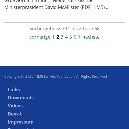
Grußwort Schirmherr Niedersächsischer
Ministerpräsident David McAllister (PDF, 1 MB) …
Suchergebnisse 11 bis 20 von 68
vorherige
1
2
3
4
5
6
7
nächste
Copyright © 2026 TIME for kids Foundation. All Rights Reserved
Links
Downloads
Videos
Beirat
Impressum