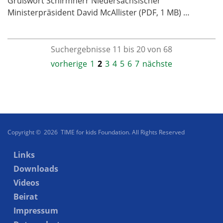
Grußwort Schirmherr Niedersächsischer
Ministerpräsident David McAllister (PDF, 1 MB) …
Suchergebnisse 11 bis 20 von 68
vorherige
1
2
3
4
5
6
7
nächste
Copyright © 2026 TIME for kids Foundation. All Rights Reserved
Links
Downloads
Videos
Beirat
Impressum