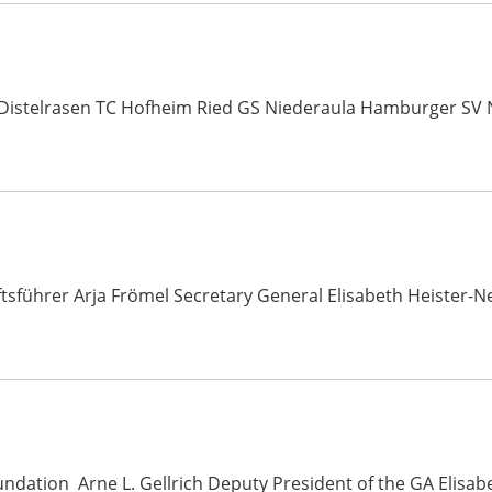
 Distelrasen TC Hofheim Ried GS Niederaula Hamburger SV
ftsführer Arja Frömel Secretary General Elisabeth Heiste
undation Arne L. Gellrich Deputy President of the GA Elisa