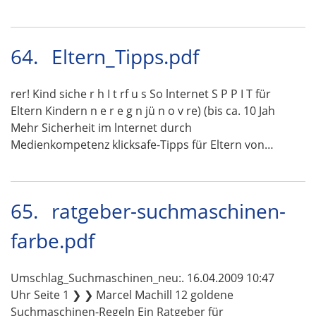
64.
Eltern_Tipps.pdf
rer! Kind siche r h I t rf u s So lnternet S P P I T für
Eltern Kindern n e r e g n jü n o v re) (bis ca. 10 Jah
Mehr Sicherheit im lnternet durch
Medienkompetenz klicksafe-Tipps für Eltern von…
65.
ratgeber-suchmaschinen-
farbe.pdf
Umschlag_Suchmaschinen_neu:. 16.04.2009 10:47
Uhr Seite 1 ❯ ❯ Marcel Machill 12 goldene
Suchmaschinen-Regeln Ein Ratgeber für