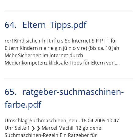
64.
Eltern_Tipps.pdf
rer! Kind siche r h I t rf u s So lnternet S P P I T für
Eltern Kindern n e r e g n jü n o v re) (bis ca. 10 Jah
Mehr Sicherheit im lnternet durch
Medienkompetenz klicksafe-Tipps für Eltern von…
65.
ratgeber-suchmaschinen-
farbe.pdf
Umschlag_Suchmaschinen_neu:. 16.04.2009 10:47
Uhr Seite 1 ❯ ❯ Marcel Machill 12 goldene
Suchmaschinen-Regeln Ein Ratgeber für