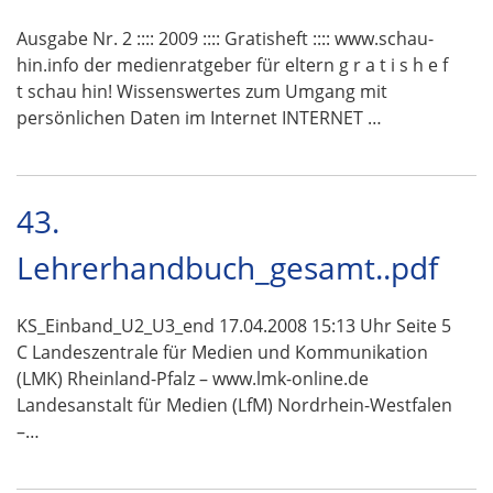
Ausgabe Nr. 2 :::: 2009 :::: Gratisheft :::: www.schau-
hin.info der medienratgeber für eltern g r a t i s h e f
t schau hin! Wissenswertes zum Umgang mit
persönlichen Daten im Internet INTERNET …
43.
Lehrerhandbuch_gesamt..pdf
KS_Einband_U2_U3_end 17.04.2008 15:13 Uhr Seite 5
C Landeszentrale für Medien und Kommunikation
(LMK) Rheinland-Pfalz – www.lmk-online.de
Landesanstalt für Medien (LfM) Nordrhein-Westfalen
–…