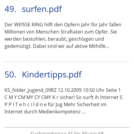
49.
surfen.pdf
Der WEISSE RING hilft den Opfern Jahr für Jahr fallen
Millionen von Menschen Straftaten zum Opfer. Sie
werden bestohlen, beraubt, geschlagen und
gedemütigt. Dabei sind wir auf aktive Mithilfe…
50.
Kindertipps.pdf
KS_folder_jugend_09RZ 12.10.2009 10:50 Uhr Seite 1
C M Y CM MY CY CMY K r sicher! So surft ih lnternet S
P P I T e h c i l d n e für Jug Mehr Sicherheit im
lnternet durch Medienkompetenz …
Suchergebnisse 41 bis 50 von 68