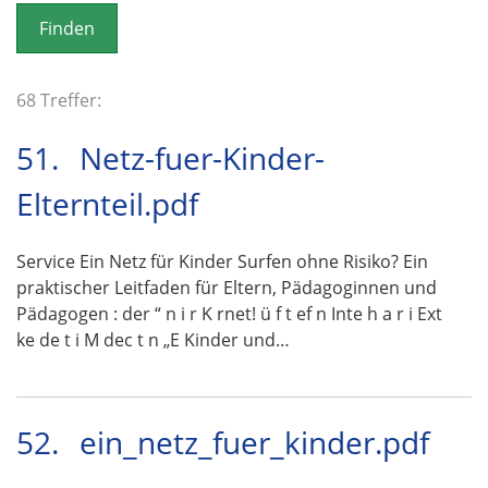
o
n
68 Treffer:
51.
Netz-fuer-Kinder-
Elternteil.pdf
Service Ein Netz für Kinder Surfen ohne Risiko? Ein
praktischer Leitfaden für Eltern, Pädagoginnen und
Pädagogen : der “ n i r K rnet! ü f t ef n Inte h a r i Ext
ke de t i M dec t n „E Kinder und…
52.
ein_netz_fuer_kinder.pdf