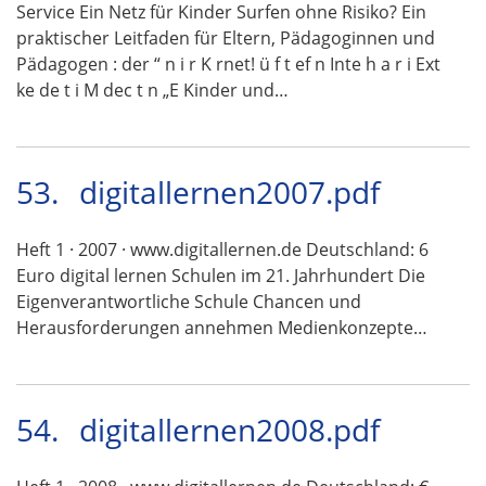
Service Ein Netz für Kinder Surfen ohne Risiko? Ein
praktischer Leitfaden für Eltern, Pädagoginnen und
Pädagogen : der “ n i r K rnet! ü f t ef n Inte h a r i Ext
ke de t i M dec t n „E Kinder und…
53.
digitallernen2007.pdf
Heft 1 · 2007 · www.digitallernen.de Deutschland: 6
Euro digital lernen Schulen im 21. Jahrhundert Die
Eigenverantwortliche Schule Chancen und
Herausforderungen annehmen Medienkonzepte…
54.
digitallernen2008.pdf