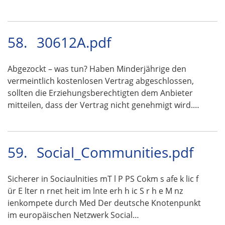
58.
30612A.pdf
Abgezockt – was tun? Haben Minderjährige den
vermeintlich kostenlosen Vertrag abgeschlossen,
sollten die Erziehungsberechtigten dem Anbieter
mitteilen, dass der Vertrag nicht genehmigt wird.…
59.
Social_Communities.pdf
Sicherer in Sociaulnities mT l P PS Cokm s afe k lic f
ür E lter n rnet heit im lnte erh h ic S r h e M nz
ienkompete durch Med Der deutsche Knotenpunkt
im europäischen Netzwerk Social…