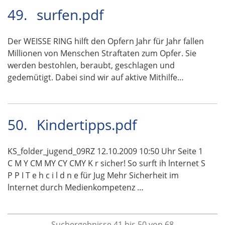
49.
surfen.pdf
Der WEISSE RING hilft den Opfern Jahr für Jahr fallen
Millionen von Menschen Straftaten zum Opfer. Sie
werden bestohlen, beraubt, geschlagen und
gedemütigt. Dabei sind wir auf aktive Mithilfe…
50.
Kindertipps.pdf
KS_folder_jugend_09RZ 12.10.2009 10:50 Uhr Seite 1
C M Y CM MY CY CMY K r sicher! So surft ih lnternet S
P P I T e h c i l d n e für Jug Mehr Sicherheit im
lnternet durch Medienkompetenz …
Suchergebnisse 41 bis 50 von 68