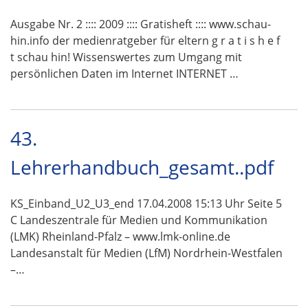
Ausgabe Nr. 2 :::: 2009 :::: Gratisheft :::: www.schau-
hin.info der medienratgeber für eltern g r a t i s h e f
t schau hin! Wissenswertes zum Umgang mit
persönlichen Daten im Internet INTERNET …
43.
Lehrerhandbuch_gesamt..pdf
KS_Einband_U2_U3_end 17.04.2008 15:13 Uhr Seite 5
C Landeszentrale für Medien und Kommunikation
(LMK) Rheinland-Pfalz – www.lmk-online.de
Landesanstalt für Medien (LfM) Nordrhein-Westfalen
–…