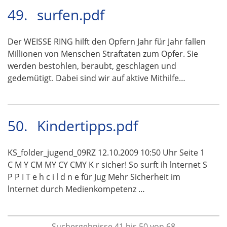
49.
surfen.pdf
Der WEISSE RING hilft den Opfern Jahr für Jahr fallen
Millionen von Menschen Straftaten zum Opfer. Sie
werden bestohlen, beraubt, geschlagen und
gedemütigt. Dabei sind wir auf aktive Mithilfe…
50.
Kindertipps.pdf
KS_folder_jugend_09RZ 12.10.2009 10:50 Uhr Seite 1
C M Y CM MY CY CMY K r sicher! So surft ih lnternet S
P P I T e h c i l d n e für Jug Mehr Sicherheit im
lnternet durch Medienkompetenz …
Suchergebnisse 41 bis 50 von 68