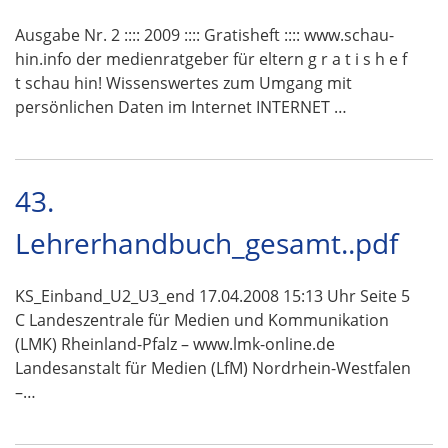
Ausgabe Nr. 2 :::: 2009 :::: Gratisheft :::: www.schau-
hin.info der medienratgeber für eltern g r a t i s h e f
t schau hin! Wissenswertes zum Umgang mit
persönlichen Daten im Internet INTERNET …
43.
Lehrerhandbuch_gesamt..pdf
KS_Einband_U2_U3_end 17.04.2008 15:13 Uhr Seite 5
C Landeszentrale für Medien und Kommunikation
(LMK) Rheinland-Pfalz – www.lmk-online.de
Landesanstalt für Medien (LfM) Nordrhein-Westfalen
–…