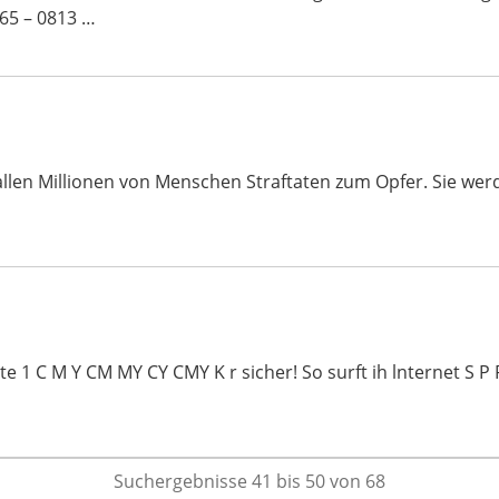
65 – 0813 …
 fallen Millionen von Menschen Straftaten zum Opfer. Sie we
1 C M Y CM MY CY CMY K r sicher! So surft ih lnternet S P P I
Suchergebnisse 41 bis 50 von 68