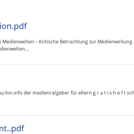
ion.pdf
Medienwelten – Kritische Betrachtung zur Medienwirkung a
edienwelten…
schau-hin.info der medienratgeber für eltern g r a t i s h e f
t..pdf