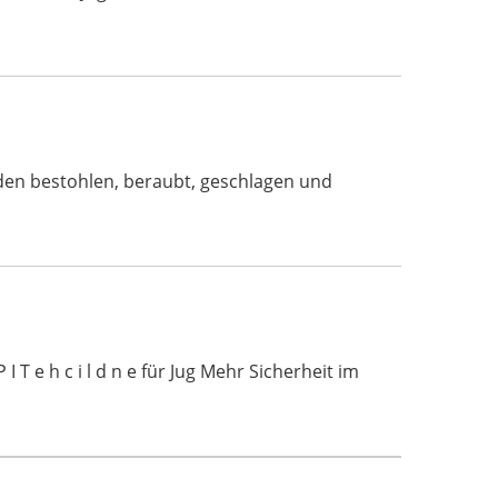
rden bestohlen, beraubt, geschlagen und
 T e h c i l d n e für Jug Mehr Sicherheit im