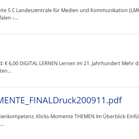
te 5 C Landeszentrale für Medien und Kommunikation (LMK)
falen –…
and: € 6,00 DIGITAL LERNEN Lernen im 21. Jahrhundert Mehr 
sten…
ENTE_FINALDruck200911.pdf
Medienkompetenz. Klicks-Momente THEMEN Im Überblick Ein
s…