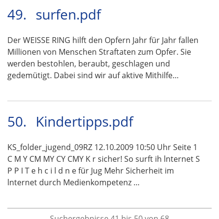
49.
surfen.pdf
Der WEISSE RING hilft den Opfern Jahr für Jahr fallen
Millionen von Menschen Straftaten zum Opfer. Sie
werden bestohlen, beraubt, geschlagen und
gedemütigt. Dabei sind wir auf aktive Mithilfe…
50.
Kindertipps.pdf
KS_folder_jugend_09RZ 12.10.2009 10:50 Uhr Seite 1
C M Y CM MY CY CMY K r sicher! So surft ih lnternet S
P P I T e h c i l d n e für Jug Mehr Sicherheit im
lnternet durch Medienkompetenz …
Suchergebnisse 41 bis 50 von 68