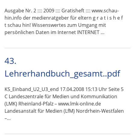
Ausgabe Nr. 2 :::: 2009 :::: Gratisheft :::: www.schau-
hin.info der medienratgeber für eltern g r a t i s h e f
t schau hin! Wissenswertes zum Umgang mit
persönlichen Daten im Internet INTERNET …
43.
Lehrerhandbuch_gesamt..pdf
KS_Einband_U2_U3_end 17.04.2008 15:13 Uhr Seite 5
C Landeszentrale für Medien und Kommunikation
(LMK) Rheinland-Pfalz – www.lmk-online.de
Landesanstalt für Medien (LfM) Nordrhein-Westfalen
–…