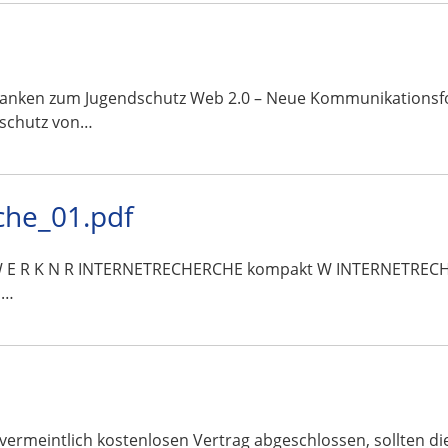
danken zum Jugendschutz Web 2.0 – Neue Kommunikationsfo
schutz von…
che_01.pdf
T Z W E R K N R INTERNETRECHERCHE kompakt W INTERNETREC
s…
vermeintlich kostenlosen Vertrag abgeschlossen, sollten d