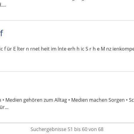
d.…
f
 lic f ür E lter n rnet heit im lnte erh h ic S r h e M nz ie
en • Medien gehören zum Alltag • Medien machen Sorgen • 
für…
Suchergebnisse 51 bis 60 von 68