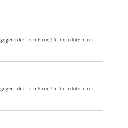
 : der “ n i r K rnet! ü f t ef n Inte h a r i
 : der “ n i r K rnet! ü f t ef n Inte h a r i