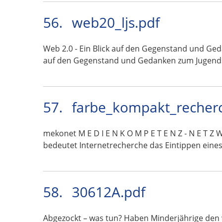
56.
web20_ljs.pdf
Web 2.0 - Ein Blick auf den Gegenstand und Ge
auf den Gegenstand und Gedanken zum Jugend
57.
farbe_kompakt_recher
mekonet M E D I E N K O M P E T E N Z - N E 
bedeutet Internetrecherche das Eintippen eine
58.
30612A.pdf
Abgezockt – was tun? Haben Minderjährige den 