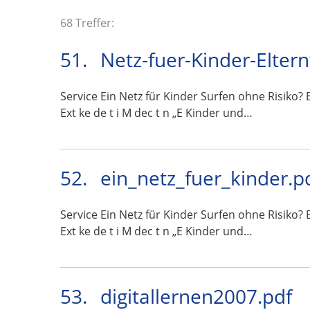
68 Treffer:
51.
Netz-fuer-Kinder-Eltern
Service Ein Netz für Kinder Surfen ohne Risiko? Ei
Ext ke de t i M dec t n „E Kinder und…
52.
ein_netz_fuer_kinder.p
Service Ein Netz für Kinder Surfen ohne Risiko? Ei
Ext ke de t i M dec t n „E Kinder und…
53.
digitallernen2007.pdf