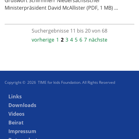
Grußwort Schirmherr Niedersächsischer
Ministerpräsident David McAllister (PDF, 1 MB) …
Suchergebnisse 11 bis 20 von 68
vorherige
1
2
3
4
5
6
7
nächste
Copyright © 2026 TIME for kids Foundation. All Rights Reserved
Links
Downloads
Videos
Beirat
Impressum