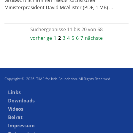
Grußwort Schirmherr Niedersächsischer
Ministerpräsident David McAllister (PDF, 1 MB) …
Suchergebnisse 11 bis 20 von 68
vorherige
1
2
3
4
5
6
7
nächste
Copyright © 2026 TIME for kids Foundation. All Rights Reserved
Links
Downloads
Videos
Beirat
Impressum