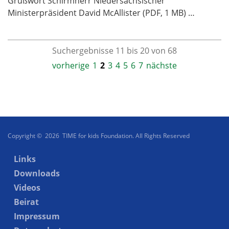
Grußwort Schirmherr Niedersächsischer
Ministerpräsident David McAllister (PDF, 1 MB) …
Suchergebnisse 11 bis 20 von 68
vorherige
1
2
3
4
5
6
7
nächste
Copyright © 2026 TIME for kids Foundation. All Rights Reserved
Links
Downloads
Videos
Beirat
Impressum