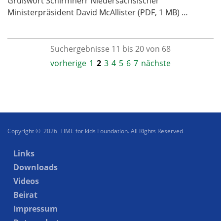
Grußwort Schirmherr Niedersächsischer
Ministerpräsident David McAllister (PDF, 1 MB) …
Suchergebnisse 11 bis 20 von 68
vorherige
1
2
3
4
5
6
7
nächste
Copyright © 2026 TIME for kids Foundation. All Rights Reserved
Links
Downloads
Videos
Beirat
Impressum