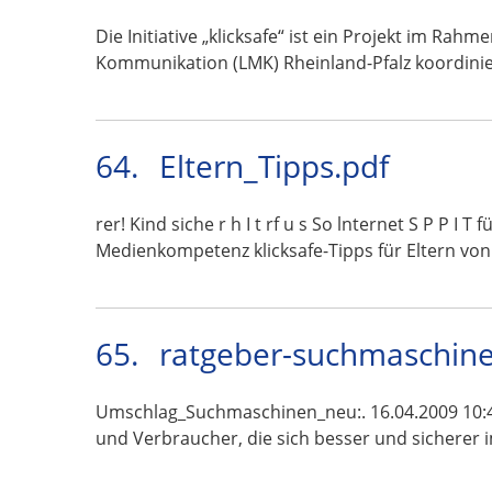
Die Initiative „klicksafe“ ist ein Projekt im R
Kommunikation (LMK) Rheinland-Pfalz koordini
64.
Eltern_Tipps.pdf
rer! Kind siche r h I t rf u s So lnternet S P P I T
Medienkompetenz klicksafe-Tipps für Eltern vo
65.
ratgeber-suchmaschine
Umschlag_Suchmaschinen_neu:. 16.04.2009 10:4
und Verbraucher, die sich besser und sicherer