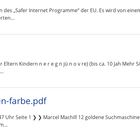
ahmen des „Safer Internet Programme“ der EU. Es wird von ei
erten…
 für Eltern Kindern n e r e g n jü n o v re) (bis ca. 10 Jah Mehr
n…
n-farbe.pdf
7 Uhr Seite 1 ❯ ❯ Marcel Machill 12 goldene Suchmaschine
 im…