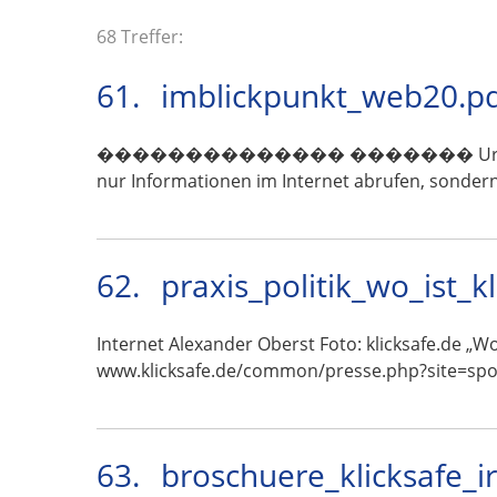
68 Treffer:
61.
imblickpunkt_web20.p
�������������� ������� Urlaubserinnerung
nur Informationen im Internet abrufen, sondern
62.
praxis_politik_wo_ist_k
Internet Alexander Oberst Foto: klicksafe.de „W
www.klicksafe.de/common/presse.php?site=spo
63.
broschuere_klicksafe_i