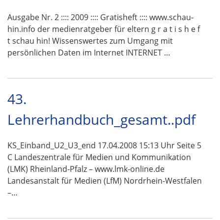
Ausgabe Nr. 2 :::: 2009 :::: Gratisheft :::: www.schau-
hin.info der medienratgeber für eltern g r a t i s h e f
t schau hin! Wissenswertes zum Umgang mit
persönlichen Daten im Internet INTERNET …
43.
Lehrerhandbuch_gesamt..pdf
KS_Einband_U2_U3_end 17.04.2008 15:13 Uhr Seite 5
C Landeszentrale für Medien und Kommunikation
(LMK) Rheinland-Pfalz – www.lmk-online.de
Landesanstalt für Medien (LfM) Nordrhein-Westfalen
–…