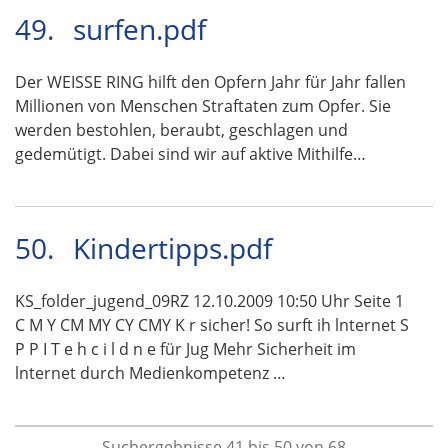
49.
surfen.pdf
Der WEISSE RING hilft den Opfern Jahr für Jahr fallen
Millionen von Menschen Straftaten zum Opfer. Sie
werden bestohlen, beraubt, geschlagen und
gedemütigt. Dabei sind wir auf aktive Mithilfe…
50.
Kindertipps.pdf
KS_folder_jugend_09RZ 12.10.2009 10:50 Uhr Seite 1
C M Y CM MY CY CMY K r sicher! So surft ih lnternet S
P P I T e h c i l d n e für Jug Mehr Sicherheit im
lnternet durch Medienkompetenz …
Suchergebnisse 41 bis 50 von 68