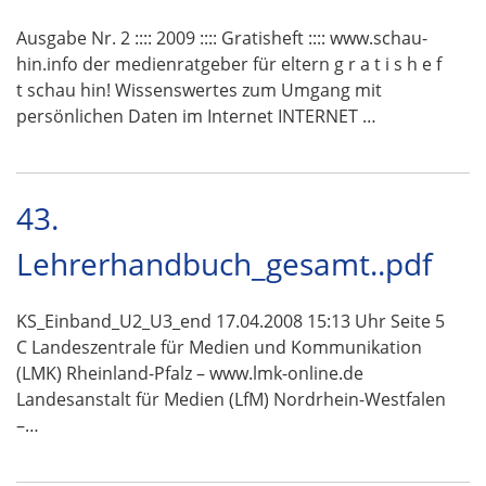
Ausgabe Nr. 2 :::: 2009 :::: Gratisheft :::: www.schau-
hin.info der medienratgeber für eltern g r a t i s h e f
t schau hin! Wissenswertes zum Umgang mit
persönlichen Daten im Internet INTERNET …
43.
Lehrerhandbuch_gesamt..pdf
KS_Einband_U2_U3_end 17.04.2008 15:13 Uhr Seite 5
C Landeszentrale für Medien und Kommunikation
(LMK) Rheinland-Pfalz – www.lmk-online.de
Landesanstalt für Medien (LfM) Nordrhein-Westfalen
–…