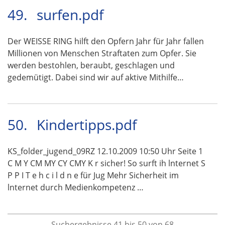
49.
surfen.pdf
Der WEISSE RING hilft den Opfern Jahr für Jahr fallen
Millionen von Menschen Straftaten zum Opfer. Sie
werden bestohlen, beraubt, geschlagen und
gedemütigt. Dabei sind wir auf aktive Mithilfe…
50.
Kindertipps.pdf
KS_folder_jugend_09RZ 12.10.2009 10:50 Uhr Seite 1
C M Y CM MY CY CMY K r sicher! So surft ih lnternet S
P P I T e h c i l d n e für Jug Mehr Sicherheit im
lnternet durch Medienkompetenz …
Suchergebnisse 41 bis 50 von 68