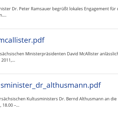
ister Dr. Peter Ramsauer begrüßt lokales Engagement für 
in.…
allister.pdf
rsächsischen Ministerpräsidenten David McAllister anlässli
i 2011,…
sminister_dr_althusmann.pdf
ersächsischen Kultusministers Dr. Bernd Althusmann an die
, 18.00 –…