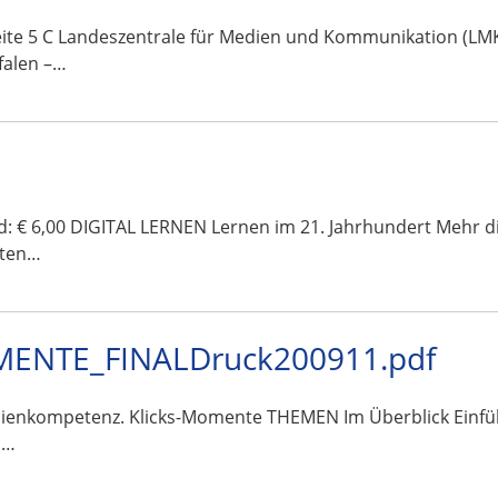
te 5 C Landeszentrale für Medien und Kommunikation (LMK)
falen –…
and: € 6,00 DIGITAL LERNEN Lernen im 21. Jahrhundert Mehr 
sten…
ENTE_FINALDruck200911.pdf
Medienkompetenz. Klicks-Momente THEMEN Im Überblick Ein
s…