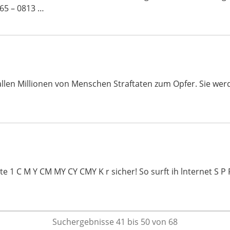
65 – 0813 …
 fallen Millionen von Menschen Straftaten zum Opfer. Sie we
1 C M Y CM MY CY CMY K r sicher! So surft ih lnternet S P P I
Suchergebnisse 41 bis 50 von 68