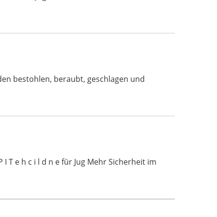
rden bestohlen, beraubt, geschlagen und
 T e h c i l d n e für Jug Mehr Sicherheit im