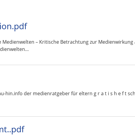
ion.pdf
Medienwelten – Kritische Betrachtung zur Medienwirkung a
edienwelten…
schau-hin.info der medienratgeber für eltern g r a t i s h e f
t..pdf