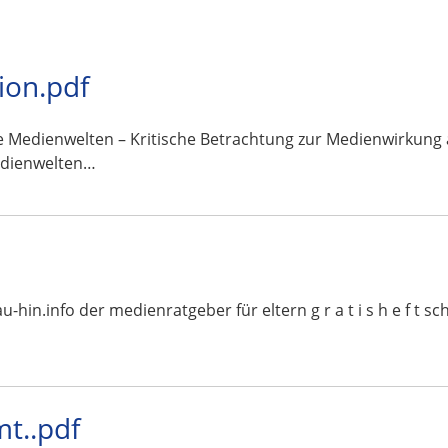
ion.pdf
Medienwelten – Kritische Betrachtung zur Medienwirkung a
edienwelten…
schau-hin.info der medienratgeber für eltern g r a t i s h e f
t..pdf