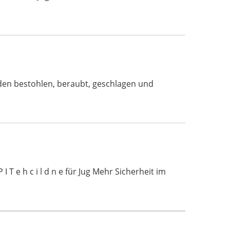
rden bestohlen, beraubt, geschlagen und
 T e h c i l d n e für Jug Mehr Sicherheit im