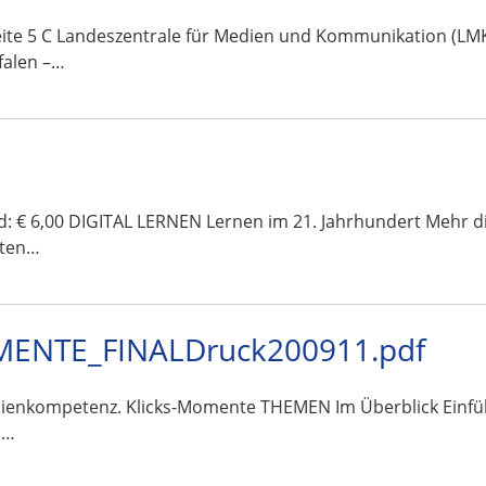
te 5 C Landeszentrale für Medien und Kommunikation (LMK)
falen –…
and: € 6,00 DIGITAL LERNEN Lernen im 21. Jahrhundert Mehr 
sten…
ENTE_FINALDruck200911.pdf
Medienkompetenz. Klicks-Momente THEMEN Im Überblick Ein
s…