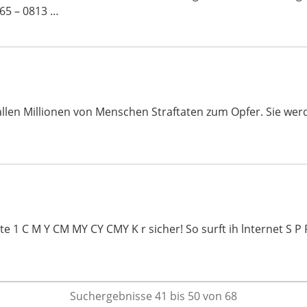
65 – 0813 …
 fallen Millionen von Menschen Straftaten zum Opfer. Sie we
1 C M Y CM MY CY CMY K r sicher! So surft ih lnternet S P P I
Suchergebnisse 41 bis 50 von 68