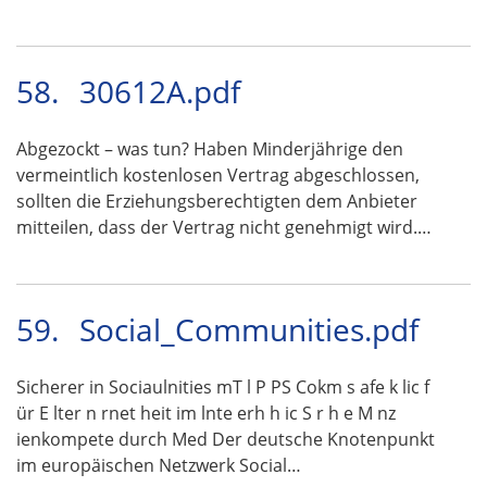
58.
30612A.pdf
Abgezockt – was tun? Haben Minderjährige den
vermeintlich kostenlosen Vertrag abgeschlossen,
sollten die Erziehungsberechtigten dem Anbieter
mitteilen, dass der Vertrag nicht genehmigt wird.…
59.
Social_Communities.pdf
Sicherer in Sociaulnities mT l P PS Cokm s afe k lic f
ür E lter n rnet heit im lnte erh h ic S r h e M nz
ienkompete durch Med Der deutsche Knotenpunkt
im europäischen Netzwerk Social…