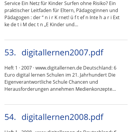
Service Ein Netz für Kinder Surfen ohne Risiko? Ein
praktischer Leitfaden für Eltern, Pädagoginnen und
Pädagogen : der “ n i r K rnet! ü f t ef n Inte h a r i Ext
ke de t i M dec t n „E Kinder und…
53.
digitallernen2007.pdf
Heft 1 · 2007 · www.digitallernen.de Deutschland: 6
Euro digital lernen Schulen im 21. Jahrhundert Die
Eigenverantwortliche Schule Chancen und
Herausforderungen annehmen Medienkonzepte…
54.
digitallernen2008.pdf