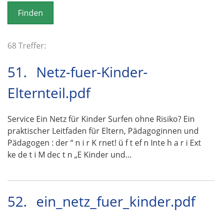
o
n
68 Treffer:
51.
Netz-fuer-Kinder-
Elternteil.pdf
Service Ein Netz für Kinder Surfen ohne Risiko? Ein
praktischer Leitfaden für Eltern, Pädagoginnen und
Pädagogen : der “ n i r K rnet! ü f t ef n Inte h a r i Ext
ke de t i M dec t n „E Kinder und…
52.
ein_netz_fuer_kinder.pdf