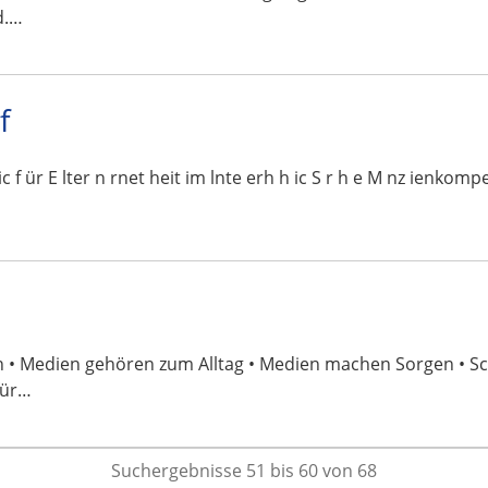
d.…
f
 lic f ür E lter n rnet heit im lnte erh h ic S r h e M nz ie
en • Medien gehören zum Alltag • Medien machen Sorgen • 
für…
Suchergebnisse 51 bis 60 von 68