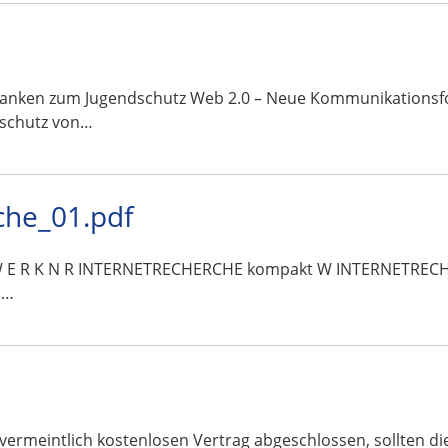
danken zum Jugendschutz Web 2.0 – Neue Kommunikationsfo
schutz von…
che_01.pdf
T Z W E R K N R INTERNETRECHERCHE kompakt W INTERNETREC
s…
vermeintlich kostenlosen Vertrag abgeschlossen, sollten d