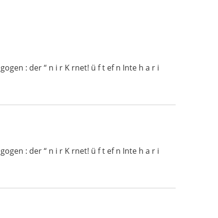
 : der “ n i r K rnet! ü f t ef n Inte h a r i
 : der “ n i r K rnet! ü f t ef n Inte h a r i