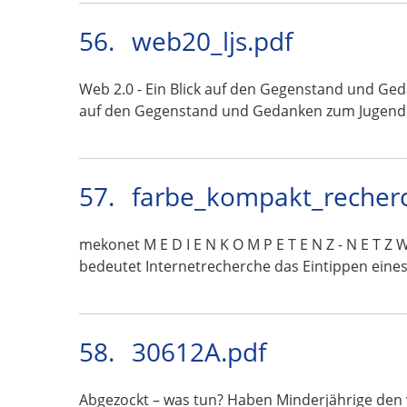
56.
web20_ljs.pdf
Web 2.0 - Ein Blick auf den Gegenstand und Ge
auf den Gegenstand und Gedanken zum Jugend
57.
farbe_kompakt_recher
mekonet M E D I E N K O M P E T E N Z - N E 
bedeutet Internetrecherche das Eintippen eine
58.
30612A.pdf
Abgezockt – was tun? Haben Minderjährige den 