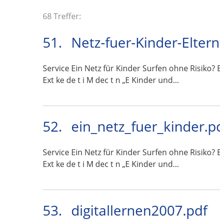
68 Treffer:
51.
Netz-fuer-Kinder-Eltern
Service Ein Netz für Kinder Surfen ohne Risiko? Ei
Ext ke de t i M dec t n „E Kinder und…
52.
ein_netz_fuer_kinder.p
Service Ein Netz für Kinder Surfen ohne Risiko? Ei
Ext ke de t i M dec t n „E Kinder und…
53.
digitallernen2007.pdf