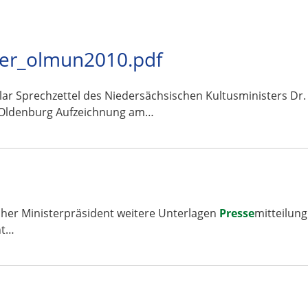
ter_olmun2010.pdf
ar Sprechzettel des Niedersächsischen Kultusministers Dr
in Oldenburg Aufzeichnung am…
cher Ministerpräsident weitere Unterlagen
Presse
mitteilung
nt…