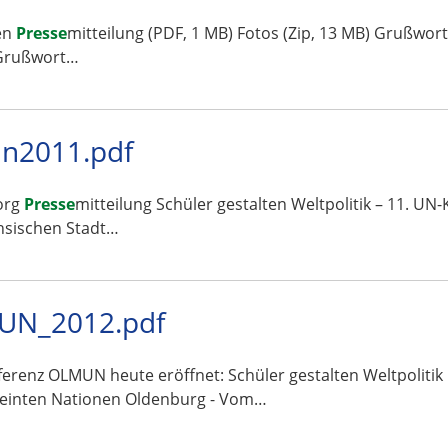
gen
Presse
mitteilung (PDF, 1 MB) Fotos (Zip, 13 MB) Grußwo
) Grußwort…
un2011.pdf
org
Presse
mitteilung Schüler gestalten Weltpolitik – 11. U
chsischen Stadt…
UN_2012.pdf
ferenz OLMUN heute eröffnet: Schüler gestalten Weltpolitik
ereinten Nationen Oldenburg - Vom…