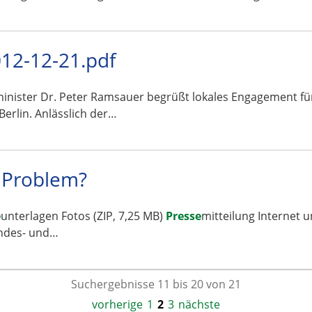
2-12-21.pdf
inister Dr. Peter Ramsauer begrüßt lokales Engagement fü
Berlin. Anlässlich der…
n Problem?
e
unterlagen Fotos (ZIP, 7,25 MB)
Presse
mitteilung Internet 
andes- und…
Suchergebnisse 11 bis 20 von 21
vorherige
1
2
3
nächste