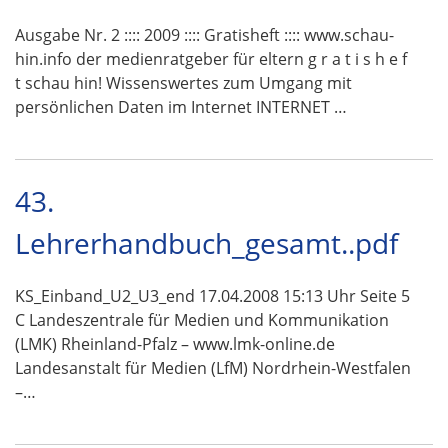
Ausgabe Nr. 2 :::: 2009 :::: Gratisheft :::: www.schau-
hin.info der medienratgeber für eltern g r a t i s h e f
t schau hin! Wissenswertes zum Umgang mit
persönlichen Daten im Internet INTERNET …
43.
Lehrerhandbuch_gesamt..pdf
KS_Einband_U2_U3_end 17.04.2008 15:13 Uhr Seite 5
C Landeszentrale für Medien und Kommunikation
(LMK) Rheinland-Pfalz – www.lmk-online.de
Landesanstalt für Medien (LfM) Nordrhein-Westfalen
–…