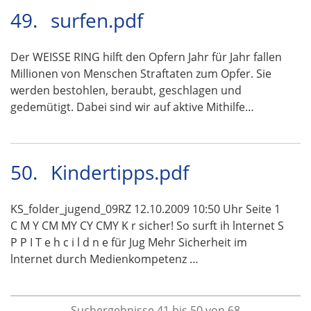
49.
surfen.pdf
Der WEISSE RING hilft den Opfern Jahr für Jahr fallen
Millionen von Menschen Straftaten zum Opfer. Sie
werden bestohlen, beraubt, geschlagen und
gedemütigt. Dabei sind wir auf aktive Mithilfe…
50.
Kindertipps.pdf
KS_folder_jugend_09RZ 12.10.2009 10:50 Uhr Seite 1
C M Y CM MY CY CMY K r sicher! So surft ih lnternet S
P P I T e h c i l d n e für Jug Mehr Sicherheit im
lnternet durch Medienkompetenz …
Suchergebnisse 41 bis 50 von 68