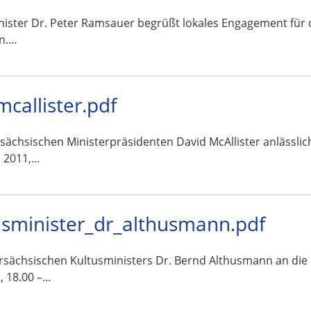
ister Dr. Peter Ramsauer begrüßt lokales Engagement für 
in.…
allister.pdf
rsächsischen Ministerpräsidenten David McAllister anlässli
i 2011,…
sminister_dr_althusmann.pdf
ersächsischen Kultusministers Dr. Bernd Althusmann an die
, 18.00 –…