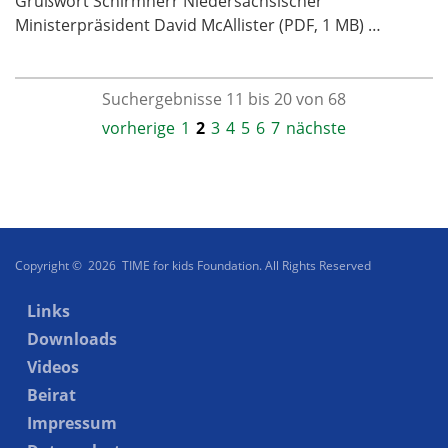
Grußwort Schirmherr Niedersächsischer
Ministerpräsident David McAllister (PDF, 1 MB) …
Suchergebnisse 11 bis 20 von 68
vorherige
1
2
3
4
5
6
7
nächste
Copyright © 2026 TIME for kids Foundation. All Rights Reserved
Links
Downloads
Videos
Beirat
Impressum