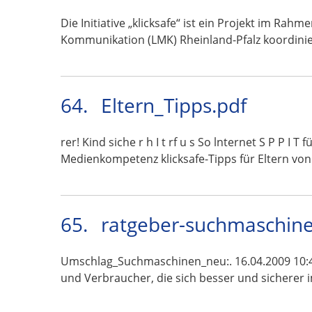
Die Initiative „klicksafe“ ist ein Projekt im R
Kommunikation (LMK) Rheinland-Pfalz koordini
64.
Eltern_Tipps.pdf
rer! Kind siche r h I t rf u s So lnternet S P P I T
Medienkompetenz klicksafe-Tipps für Eltern vo
65.
ratgeber-suchmaschine
Umschlag_Suchmaschinen_neu:. 16.04.2009 10:4
und Verbraucher, die sich besser und sicherer