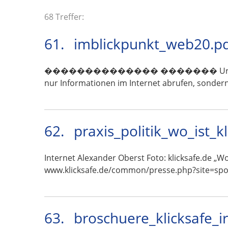
68 Treffer:
61.
imblickpunkt_web20.p
�������������� ������� Urlaubserinnerung
nur Informationen im Internet abrufen, sondern
62.
praxis_politik_wo_ist_k
Internet Alexander Oberst Foto: klicksafe.de „W
www.klicksafe.de/common/presse.php?site=spo
63.
broschuere_klicksafe_i