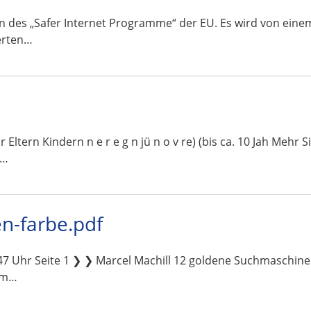
ahmen des „Safer Internet Programme“ der EU. Es wird von ei
erten…
 für Eltern Kindern n e r e g n jü n o v re) (bis ca. 10 Jah Mehr
n…
n-farbe.pdf
7 Uhr Seite 1 ❯ ❯ Marcel Machill 12 goldene Suchmaschine
 im…