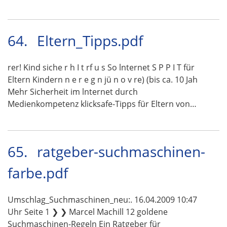
64.
Eltern_Tipps.pdf
rer! Kind siche r h I t rf u s So lnternet S P P I T für
Eltern Kindern n e r e g n jü n o v re) (bis ca. 10 Jah
Mehr Sicherheit im lnternet durch
Medienkompetenz klicksafe-Tipps für Eltern von…
65.
ratgeber-suchmaschinen-
farbe.pdf
Umschlag_Suchmaschinen_neu:. 16.04.2009 10:47
Uhr Seite 1 ❯ ❯ Marcel Machill 12 goldene
Suchmaschinen-Regeln Ein Ratgeber für