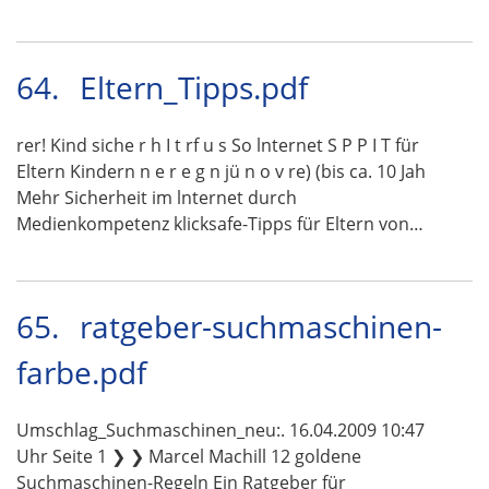
64.
Eltern_Tipps.pdf
rer! Kind siche r h I t rf u s So lnternet S P P I T für
Eltern Kindern n e r e g n jü n o v re) (bis ca. 10 Jah
Mehr Sicherheit im lnternet durch
Medienkompetenz klicksafe-Tipps für Eltern von…
65.
ratgeber-suchmaschinen-
farbe.pdf
Umschlag_Suchmaschinen_neu:. 16.04.2009 10:47
Uhr Seite 1 ❯ ❯ Marcel Machill 12 goldene
Suchmaschinen-Regeln Ein Ratgeber für